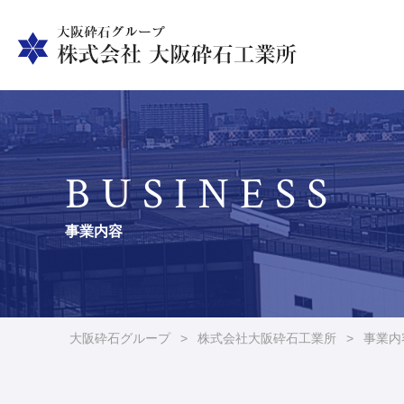
BUSINESS
事業内容
大阪砕石グループ
>
株式会社大阪砕石工業所
>
事業内