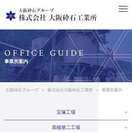
OFFICE GUIDE
事業所案内
大阪砕石グループ
>
株式会社大阪砕石工業所
>
事業所案内
宝塚工場
高槻第二工場