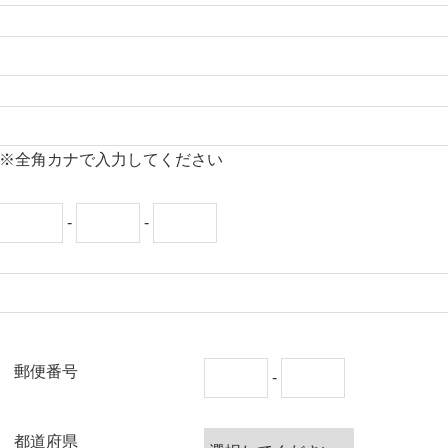
※全角カナで入力してください
-
-
郵便番号
-
都道府県